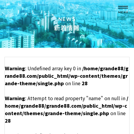
MENU
NEWS
新着情報
Warning
: Undefined array key 0 in
/home/grande88/g
rande88.com/public_html/wp-content/themes/gr
ande-theme/single.php
on line
28
Warning
: Attempt to read property "name" on null in
/
home/grande88/grande88.com/public_html/wp-c
ontent/themes/grande-theme/single.php
on line
28