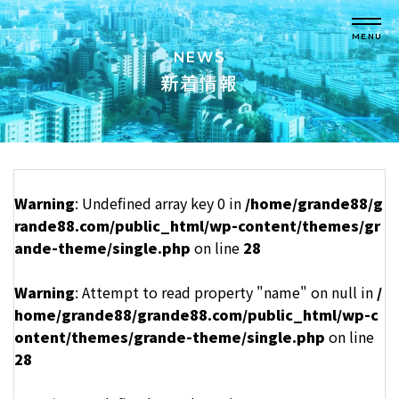
MENU
NEWS
新着情報
Warning
: Undefined array key 0 in
/home/grande88/g
rande88.com/public_html/wp-content/themes/gr
ande-theme/single.php
on line
28
Warning
: Attempt to read property "name" on null in
/
home/grande88/grande88.com/public_html/wp-c
ontent/themes/grande-theme/single.php
on line
28